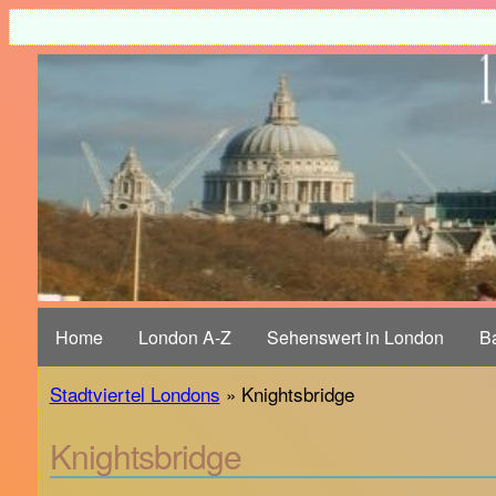
Home
London A-Z
Sehenswert in London
B
Stadtviertel Londons
» Knightsbridge
Knightsbridge