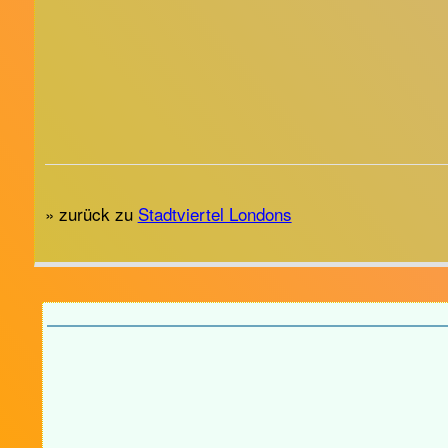
» zurück zu
Stadtviertel Londons