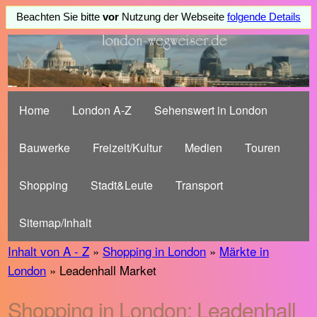
Beachten Sie bitte
vor
Nutzung der Webseite
folgende Details
Home
London A-Z
Sehenswert in London
Bauwerke
Freizeit/Kultur
Medien
Touren
Shopping
Stadt&Leute
Transport
Sitemap/Inhalt
Inhalt von A - Z
»
Shopping in London
»
Märkte in
London
» Leadenhall Market
Shopping in London: Leadenhall