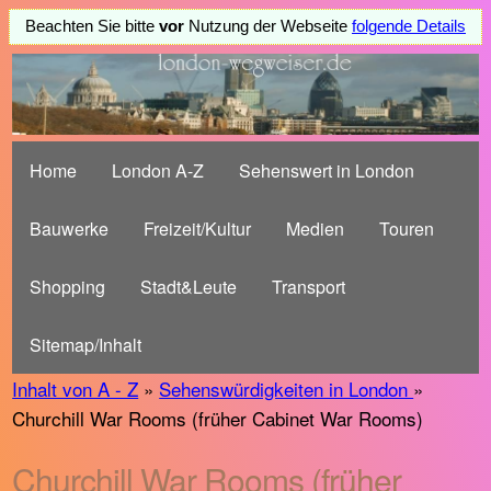
Beachten Sie bitte
vor
Nutzung der Webseite
folgende Details
Home
London A-Z
Sehenswert in London
Bauwerke
Freizeit/Kultur
Medien
Touren
Shopping
Stadt&Leute
Transport
Sitemap/Inhalt
Inhalt von A - Z
»
Sehenswürdigkeiten in London
»
Churchill War Rooms (früher Cabinet War Rooms)
Churchill War Rooms (früher