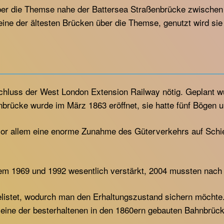
über die Themse nahe der Battersea Straßenbrücke zwische
eine der ältesten Brücken über die Themse, genutzt wird si
luss der West London Extension Railway nötig. Geplant wu
brücke wurde im März 1863 eröffnet, sie hatte fünf Bögen
 vor allem eine enorme Zunahme des Güterverkehrs auf Schie
m 1969 und 1992 wesentlich verstärkt, 2004 mussten nach 
listet, wodurch man den Erhaltungszustand sichern möchte. 
s eine der besterhaltenen in den 1860ern gebauten Bahnbrüc